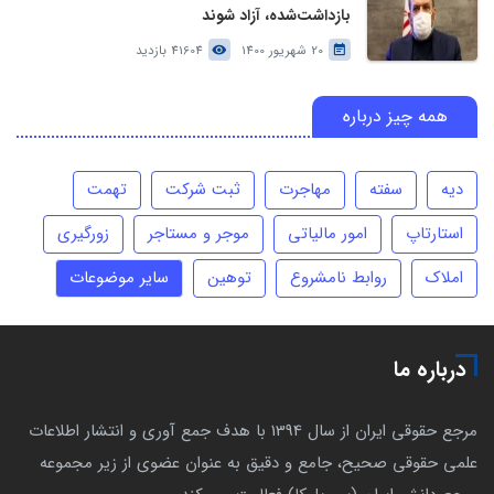
بازداشت‌شده، آزاد شوند
20 شهریور 1400
41604 بازدید
همه چیز درباره
دیه
سفته
مهاجرت
ثبت شرکت
تهمت
استارتاپ
امور مالیاتی
موجر و مستاجر
زورگیری
املاک
روابط نامشروع
توهین
سایر موضوعات
درباره ما
مرجع حقوقی ایران از سال 1394 با هدف جمع آوری و انتشار اطلاعات
علمی حقوقی صحیح، جامع و دقیق به عنوان عضوی از زیر مجموعه