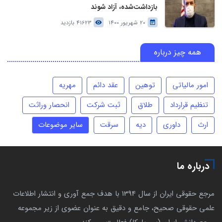
بازداشت‌شده، آزاد شوند
20 شهریور 1400
41623 بازدید
همه چیز درباره
امور مالیاتی
توهین
عقد دائم
مهریه
تنظیم قرارداد
طلاق
ثبت شرکت
انحصار وراثت
ارث
داوری
دیه
سرقت
سایر موضوعات
درباره ما
مرجع حقوقی ایران از سال 1394 با هدف جمع آوری و انتشار اطلاعات
علمی حقوقی صحیح، جامع و دقیق به عنوان عضوی از زیر مجموعه