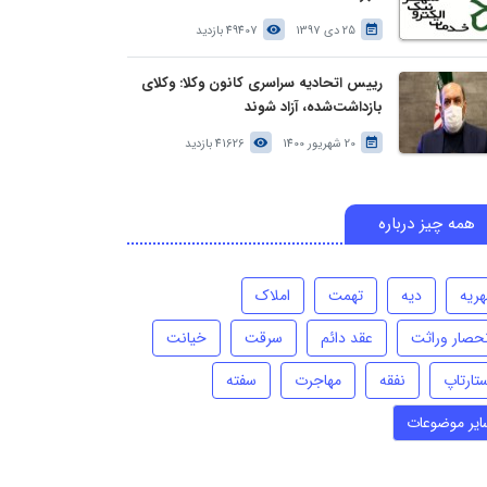
25 دی 1397
49407 بازدید
رییس اتحادیه سراسری کانون وکلا: وکلای
بازداشت‌شده، آزاد شوند
20 شهریور 1400
41626 بازدید
همه چیز درباره
هریه
دیه
تهمت
املاک
نحصار وراثت
عقد دائم
سرقت
خیانت
تارتاپ
نفقه
مهاجرت
سفته
ایر موضوعات