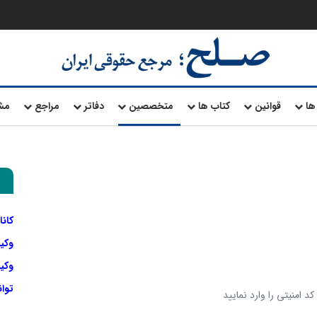
ها
قوانین
کتاب ها
متخصصین
دفاتر
مراجع
مش
کانا
وکی
وکیل
توا
د امنیتی را وارد نمایید