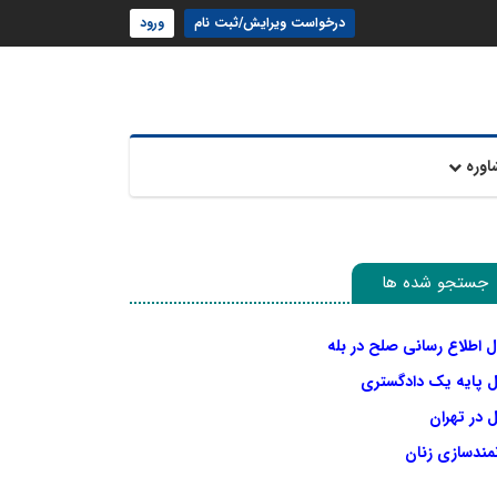
درخواست ویرایش/ثبت نام
ورود
اوره
جستجو شده ها
ل اطلاع رسانی صلح در بله
ل پایه یک دادگستری
 در تهران
نمندسازی زنان