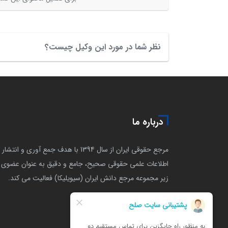
نظر شما در مورد این وکیل چیست؟
درباره ما
مرجع حقوقی ایران از سال 1394 با هدف جمع آوری و انتشار
اطلاعات علمی حقوقی صحیح، جامع و دقیق به عنوان عضوی ا
زیر مجموعه مرجع دانش ایران (سیویلیکا) فعالیت می کند.