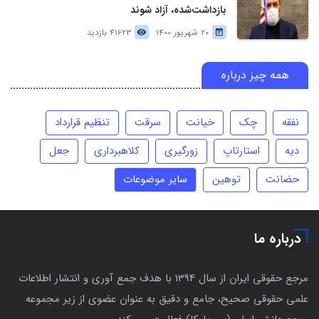
بازداشت‌شده، آزاد شوند
20 شهریور 1400
41623 بازدید
همه چیز درباره
نفقه
چک
خیانت
سرقت
تنظیم قرارداد
دیه
استارتاپ
زورگیری
کلاهبرداری
جعل
حضانت
توهین
سایر موضوعات
درباره ما
مرجع حقوقی ایران از سال 1394 با هدف جمع آوری و انتشار اطلاعات
علمی حقوقی صحیح، جامع و دقیق به عنوان عضوی از زیر مجموعه