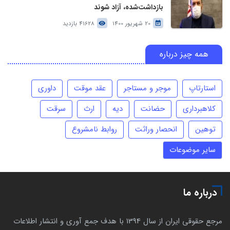
بازداشت‌شده، آزاد شوند
20 شهریور 1400
41628 بازدید
همه چیز درباره
استارتاپ
موجر و مستاجر
عقد موقت
داوری
کلاهبرداری
حضانت
دیه
ارث
سرقت
توهین
انحصار وراثت
روابط نامشروع
سایر موضوعات
درباره ما
مرجع حقوقی ایران از سال 1394 با هدف جمع آوری و انتشار اطلاعات