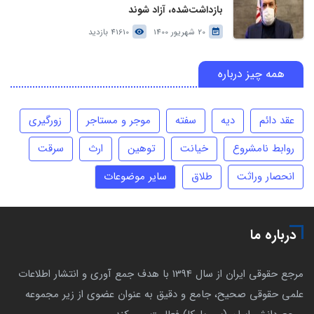
بازداشت‌شده، آزاد شوند
20 شهریور 1400
41610 بازدید
همه چیز درباره
عقد دائم
دیه
سفته
موجر و مستاجر
زورگیری
روابط نامشروع
خیانت
توهین
ارث
سرقت
انحصار وراثت
طلاق
سایر موضوعات
درباره ما
مرجع حقوقی ایران از سال 1394 با هدف جمع آوری و انتشار اطلاعات
علمی حقوقی صحیح، جامع و دقیق به عنوان عضوی از زیر مجموعه