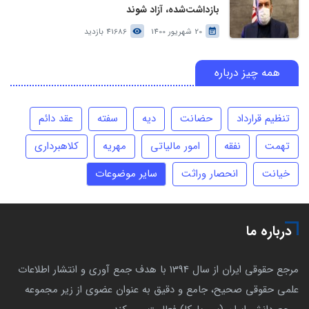
بازداشت‌شده، آزاد شوند
20 شهریور 1400
41686 بازدید
همه چیز درباره
تنظیم قرارداد
حضانت
دیه
سفته
عقد دائم
تهمت
نفقه
امور مالیاتی
مهریه
کلاهبرداری
خیانت
انحصار وراثت
سایر موضوعات
درباره ما
مرجع حقوقی ایران از سال 1394 با هدف جمع آوری و انتشار اطلاعات
علمی حقوقی صحیح، جامع و دقیق به عنوان عضوی از زیر مجموعه