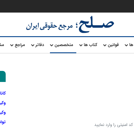
ها
قوانین
کتاب ها
متخصصین
دفاتر
مراجع
مش
کانا
وکی
وکیل
توا
د امنیتی را وارد نمایید