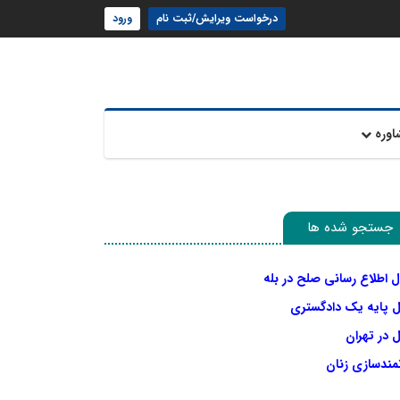
درخواست ویرایش/ثبت نام
ورود
اوره
جستجو شده ها
ل اطلاع رسانی صلح در بله
ل پایه یک دادگستری
 در تهران
نمندسازی زنان