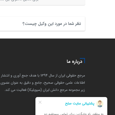
نظر شما در مورد این وکیل چیست؟
درباره ما
مرجع حقوقی ایران از سال 1394 با هدف جمع آوری و انتشار
اطلاعات علمی حقوقی صحیح، جامع و دقیق به عنوان عضوی ا
زیر مجموعه مرجع دانش ایران (سیویلیکا) فعالیت می کند.