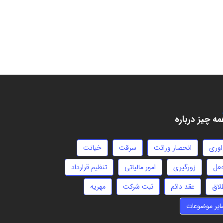
ه چیز درباره
اوری
انحصار وراثت
سرقت
خیانت
عل
زورگیری
امور مالیاتی
تنظیم قرارداد
لاق
عقد دائم
ثبت شرکت
مهریه
ایر موضوعات