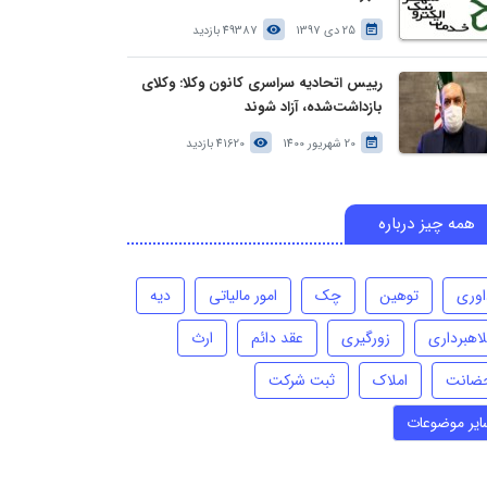
25 دی 1397
49387 بازدید
رییس اتحادیه سراسری کانون وکلا: وکلای
بازداشت‌شده، آزاد شوند
20 شهریور 1400
41620 بازدید
همه چیز درباره
اوری
توهین
چک
امور مالیاتی
دیه
لاهبرداری
زورگیری
عقد دائم
ارث
ضانت
املاک
ثبت شرکت
ایر موضوعات