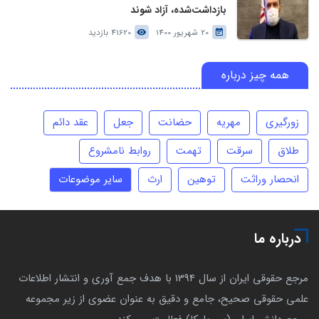
بازداشت‌شده، آزاد شوند
20 شهریور 1400
41620 بازدید
همه چیز درباره
زورگیری
مهریه
حضانت
جعل
عقد دائم
طلاق
سرقت
تهمت
روابط نامشروع
انحصار وراثت
توهین
ارث
سایر موضوعات
درباره ما
مرجع حقوقی ایران از سال 1394 با هدف جمع آوری و انتشار اطلاعات
علمی حقوقی صحیح، جامع و دقیق به عنوان عضوی از زیر مجموعه