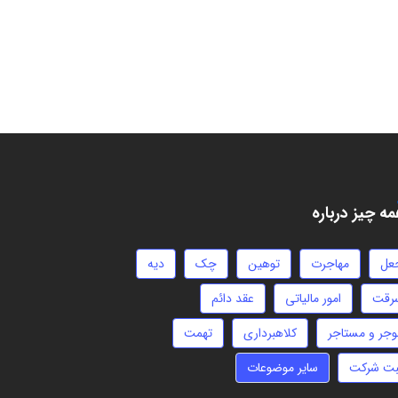
ه چیز درباره
عل
مهاجرت
توهین
چک
دیه
رقت
امور مالیاتی
عقد دائم
وجر و مستاجر
کلاهبرداری
تهمت
بت شرکت
سایر موضوعات