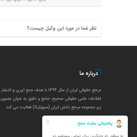
نظر شما در مورد این وکیل چیست؟
درباره ما
مرجع حقوقی ایران از سال 1394 با هدف جمع آوری و انتشار
اطلاعات علمی حقوقی صحیح، جامع و دقیق به عنوان عضوی ا
زیر مجموعه مرجع دانش ایران (سیویلیکا) فعالیت می کند.