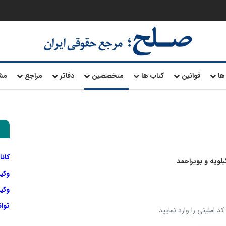
ها
قوانین
کتاب ها
متخصصین
دفاتر
مراجع
مش
کانا
لویه و بویراحمد
وکی
وکیل
توا
د امنیتی را وارد نمایید