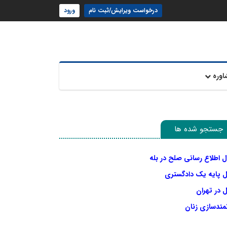
درخواست ویرایش/ثبت نام
ورود
اوره
جستجو شده ها
ل اطلاع رسانی صلح در بله
ل پایه یک دادگستری
 در تهران
نمندسازی زنان