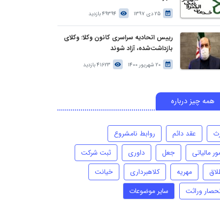
25 دی 1397
49394 بازدید
رییس اتحادیه سراسری کانون وکلا: وکلای
بازداشت‌شده، آزاد شوند
20 شهریور 1400
41623 بازدید
همه چیز درباره
رث
عقد دائم
روابط نامشروع
ور مالیاتی
جعل
داوری
ثبت شرکت
لاق
مهریه
کلاهبرداری
خیانت
نحصار وراثت
سایر موضوعات