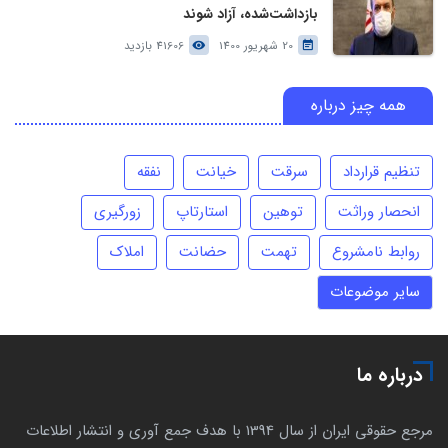
بازداشت‌شده، آزاد شوند
20 شهریور 1400
41606 بازدید
همه چیز درباره
تنظیم قرارداد
سرقت
خیانت
نفقه
انحصار وراثت
توهین
استارتاپ
زورگیری
روابط نامشروع
تهمت
حضانت
املاک
سایر موضوعات
درباره ما
مرجع حقوقی ایران از سال 1394 با هدف جمع آوری و انتشار اطلاعات