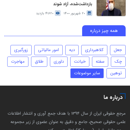
بازداشت‌شده، آزاد شوند
20 شهریور 1400
41620 بازدید
همه چیز درباره
جعل
کلاهبرداری
دیه
امور مالیاتی
زورگیری
چک
سفته
خیانت
داوری
طلاق
مهاجرت
توهین
سایر موضوعات
درباره ما
مرجع حقوقی ایران از سال 1394 با هدف جمع آوری و انتشار اطلاعات
علمی حقوقی صحیح، جامع و دقیق به عنوان عضوی از زیر مجموعه