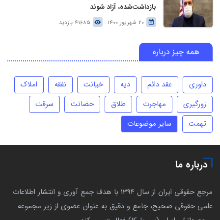
بازداشت‌شده، آزاد شوند
20 شهریور 1400
41685 بازدید
همه چیز درباره
داوری
عقد دائم
دیه
خیانت
نفقه
املاک
زورگیری
مهاجرت
طلاق
حضانت
سرقت
تهمت
سایر موضوعات
درباره ما
مرجع حقوقی ایران از سال 1394 با هدف جمع آوری و انتشار اطلاعات
علمی حقوقی صحیح، جامع و دقیق به عنوان عضوی از زیر مجموعه