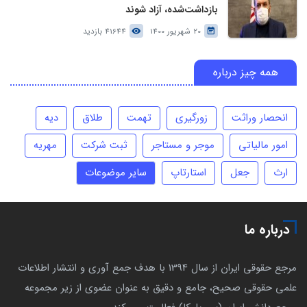
بازداشت‌شده، آزاد شوند
20 شهریور 1400
41644 بازدید
همه چیز درباره
انحصار وراثت
زورگیری
تهمت
طلاق
دیه
امور مالیاتی
موجر و مستاجر
ثبت شرکت
مهریه
ارث
جعل
استارتاپ
سایر موضوعات
درباره ما
مرجع حقوقی ایران از سال 1394 با هدف جمع آوری و انتشار اطلاعات
علمی حقوقی صحیح، جامع و دقیق به عنوان عضوی از زیر مجموعه