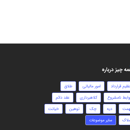
ه چیز درباره
ظیم قرارداد
امور مالیاتی
طلاق
وابط نامشروع
کلاهبرداری
عقد دائم
همت
دیه
چک
توهین
خیانت
ملاک
سایر موضوعات