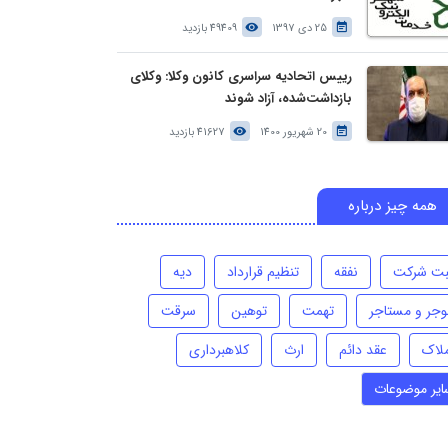
25 دی 1397
49409 بازدید
رییس اتحادیه سراسری کانون وکلا: وکلای
بازداشت‌شده، آزاد شوند
20 شهریور 1400
41627 بازدید
همه چیز درباره
بت شرکت
نفقه
تنظیم قرارداد
دیه
وجر و مستاجر
تهمت
توهین
سرقت
ملاک
عقد دائم
ارث
کلاهبرداری
ایر موضوعات