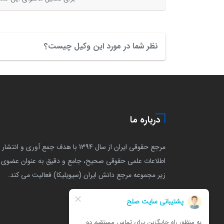
نظر شما در مورد این وکیل چیست؟
درباره ما
مرجع حقوقی ایران از سال 1394 با هدف جمع آوری و انتشار
اطلاعات علمی حقوقی صحیح، جامع و دقیق به عنوان عضوی ا
زیر مجموعه مرجع دانش ایران (سیویلیکا) فعالیت می کند.