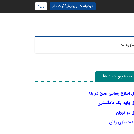
درخواست ویرایش/ثبت نام
ورود
اوره
جستجو شده ها
ل اطلاع رسانی صلح در بله
ل پایه یک دادگستری
 در تهران
نمندسازی زنان