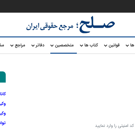
ها
قوانین
کتاب ها
متخصصین
دفاتر
مراجع
مش
کانا
وکی
وکیل
توا
د امنیتی را وارد نمایید