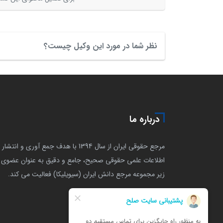
نظر شما در مورد این وکیل چیست؟
درباره ما
مرجع حقوقی ایران از سال 1394 با هدف جمع آوری و انتشار
اطلاعات علمی حقوقی صحیح، جامع و دقیق به عنوان عضوی ا
زیر مجموعه مرجع دانش ایران (سیویلیکا) فعالیت می کند.