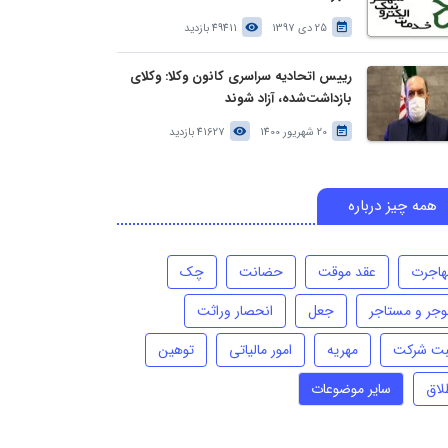
25 دی 1397
49411 بازدید
رییس اتحادیه سراسری کانون وکلا: وکلای
بازداشت‌شده، آزاد شوند
20 شهریور 1400
41627 بازدید
همه چیز درباره
هاجرت
عقد موقت
حضانت
چک
وجر و مستاجر
جعل
انحصار وراثت
بت شرکت
مهریه
امور مالیاتی
توهین
لاق
سایر موضوعات