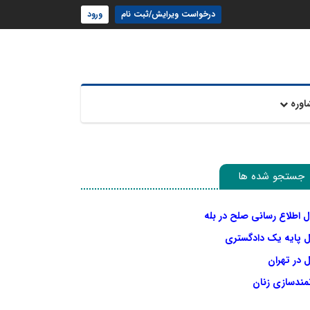
درخواست ویرایش/ثبت نام
ورود
اوره
جستجو شده ها
ل اطلاع رسانی صلح در بله
ل پایه یک دادگستری
 در تهران
نمندسازی زنان