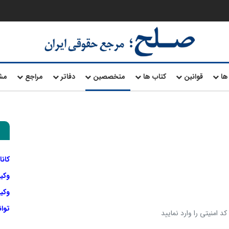
ها
قوانین
کتاب ها
متخصصین
دفاتر
مراجع
مش
کانا
وکی
وکیل
توا
د امنیتی را وارد نمایید