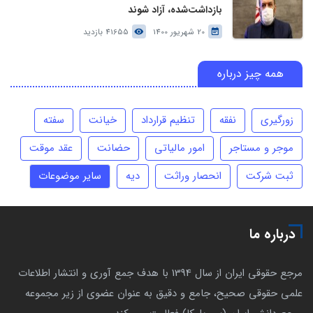
بازداشت‌شده، آزاد شوند
20 شهریور 1400
41655 بازدید
همه چیز درباره
زورگیری
نفقه
تنظیم قرارداد
خیانت
سفته
موجر و مستاجر
امور مالیاتی
حضانت
عقد موقت
ثبت شرکت
انحصار وراثت
دیه
سایر موضوعات
درباره ما
مرجع حقوقی ایران از سال 1394 با هدف جمع آوری و انتشار اطلاعات
علمی حقوقی صحیح، جامع و دقیق به عنوان عضوی از زیر مجموعه