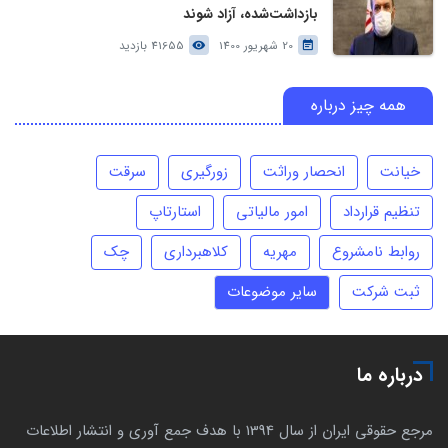
بازداشت‌شده، آزاد شوند
20 شهریور 1400
41655 بازدید
همه چیز درباره
خیانت
انحصار وراثت
زورگیری
سرقت
تنظیم قرارداد
امور مالیاتی
استارتاپ
روابط نامشروع
مهریه
کلاهبرداری
چک
ثبت شرکت
سایر موضوعات
درباره ما
مرجع حقوقی ایران از سال 1394 با هدف جمع آوری و انتشار اطلاعات