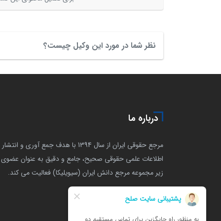
نظر شما در مورد این وکیل چیست؟
درباره ما
مرجع حقوقی ایران از سال 1394 با هدف جمع آوری و انتشار
اطلاعات علمی حقوقی صحیح، جامع و دقیق به عنوان عضوی ا
زیر مجموعه مرجع دانش ایران (سیویلیکا) فعالیت می کند.