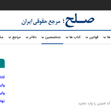
ها
قوانین
کتاب ها
متخصصین
دفاتر
مراجع
مش
کانا
وکی
وکیل
توا
د امنیتی را وارد نمایید