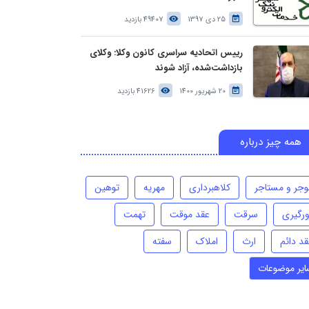
25 دی 1397
49407 بازدید
رییس اتحادیه سراسری کانون وکلا: وکلای
بازداشت‌شده، آزاد شوند
20 شهریور 1400
41626 بازدید
همه چیز درباره
وجر و مستاجر
کلاهبرداری
مهریه
توهین
ورگیری
سرقت
عقد موقت
تهمت
قد دائم
ارث
املاک
سفته
ایر موضوعات