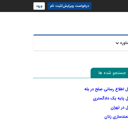
درخواست ویرایش/ثبت نام
ورود
اوره
جستجو شده ها
ل اطلاع رسانی صلح در بله
ل پایه یک دادگستری
 در تهران
نمندسازی زنان