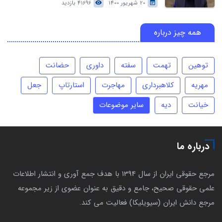
20 شهریور 1400
41696 بازدید
همه چیز درباره
توهین
تهمت
سفته
داوری
حضانت
مهریه
کلاهبرداری
مهاجرت
استارتاپ
جعل
خیانت
دیه
سایر موضوعات
درباره ما
مرجع حقوقی ایران از سال 1394 با هدف جمع آوری و انتشار اطلاعات
علمی حقوقی صحیح، جامع و دقیق به عنوان عضوی از زیر مجموعه
مرجع دانش ایران (سیویلیکا) فعالیت می کند.