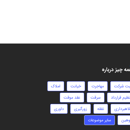
ه چیز درباره
بت شرکت
مهاجرت
خیانت
املاک
ظیم قرارداد
سرقت
عقد موقت
لاهبرداری
نفقه
زورگیری
داوری
وهین
سایر موضوعات