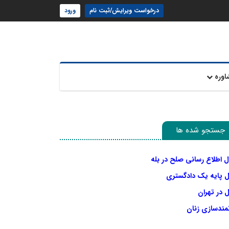
درخواست ویرایش/ثبت نام
ورود
اوره
جستجو شده ها
ل اطلاع رسانی صلح در بله
ل پایه یک دادگستری
 در تهران
نمندسازی زنان