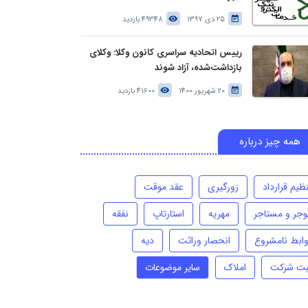
25 دی 1397
49348 بازدید
رییس اتحادیه سراسری کانون وکلا: وکلای
بازداشت‌شده، آزاد شوند
20 شهریور 1400
41600 بازدید
همه چیز درباره
ظیم قرارداد
زورگیری
عقد موقت
وجر و مستاجر
مهریه
استارتاپ
نفقه
وابط نامشروع
انحصار وراثت
دیه
بت شرکت
املاک
سایر موضوعات