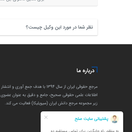
نظر شما در مورد این وکیل چیست؟
درباره ما
مرجع حقوقی ایران از سال 1394 با هدف جمع آوری و انتشار
اطلاعات علمی حقوقی صحیح، جامع و دقیق به عنوان عضوی ا
زیر مجموعه مرجع دانش ایران (سیویلیکا) فعالیت می کند.