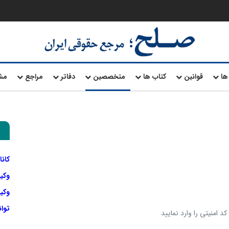
ها
قوانین
کتاب ها
متخصصین
دفاتر
مراجع
مش
کانا
وکی
وکیل
توا
د امنیتی را وارد نمایید