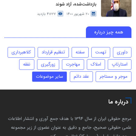
بازداشت‌شده، آزاد شوند
20 شهریور 1400
41627 بازدید
همه چیز درباره
داوری
تهمت
سفته
تنظیم قرارداد
کلاهبرداری
استارتاپ
املاک
مهاجرت
زورگیری
نفقه
موجر و مستاجر
عقد دائم
سایر موضوعات
درباره ما
مرجع حقوقی ایران از سال 1394 با هدف جمع آوری و انتشار اطلاعات
علمی حقوقی صحیح، جامع و دقیق به عنوان عضوی از زیر مجموعه