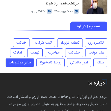
بازداشت‌شده، آزاد شوند
20 شهریور 1400
41627 بازدید
همه چیز درباره
کلاهبرداری
تنظیم قرارداد
ثبت شرکت
خیانت
عقد موقت
حضانت
مهاجرت
تهمت
املاک
سفته
امور مالیاتی
روابط نامشروع
سایر موضوعات
درباره ما
مرجع حقوقی ایران از سال 1394 با هدف جمع آوری و انتشار اطلاعات
علمی حقوقی صحیح، جامع و دقیق به عنوان عضوی از زیر مجموعه