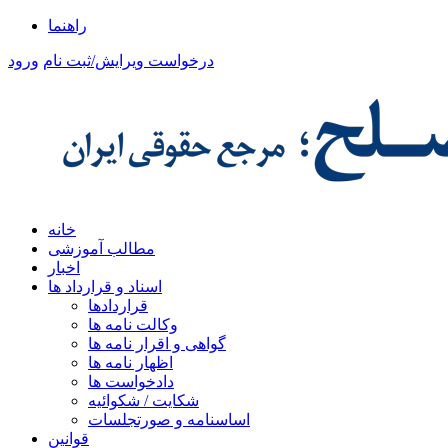
راهنما
درخواست ویرایش/ثبت نام
ورود
خانه
مطالب آموزشی
اخبار
اسناد و قرارداد ها
قراردادها
وکالت نامه ها
گواهی و اقرار نامه ها
اظهار نامه ها
دادخواست ها
شکایت / شکوائیه
اساسنامه و صورتجلسات
قوانین