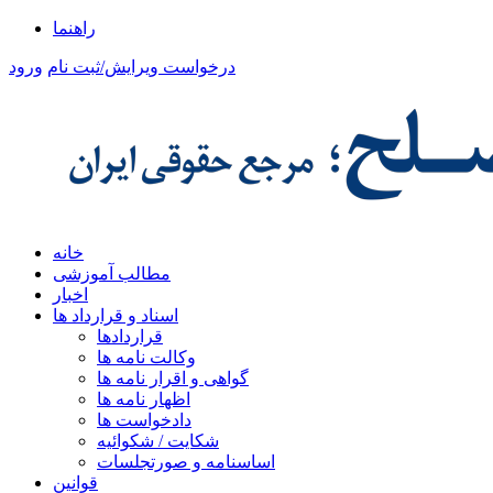
راهنما
درخواست ویرایش/ثبت نام
ورود
خانه
مطالب آموزشی
اخبار
اسناد و قرارداد ها
قراردادها
وکالت نامه ها
گواهی و اقرار نامه ها
اظهار نامه ها
دادخواست ها
شکایت / شکوائیه
اساسنامه و صورتجلسات
قوانین