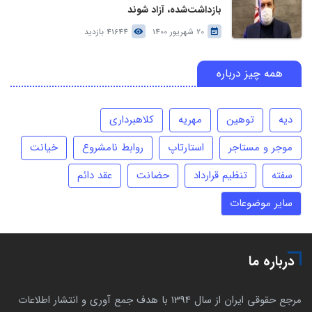
بازداشت‌شده، آزاد شوند
20 شهریور 1400
41644 بازدید
همه چیز درباره
دیه
توهین
مهریه
کلاهبرداری
موجر و مستاجر
استارتاپ
روابط نامشروع
خیانت
سفته
تنظیم قرارداد
حضانت
عقد دائم
سایر موضوعات
درباره ما
مرجع حقوقی ایران از سال 1394 با هدف جمع آوری و انتشار اطلاعات