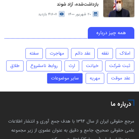
بازداشت‌شده، آزاد شوند
20 شهریور 1400
41607 بازدید
همه چیز درباره
املاک
نفقه
عقد دائم
مهاجرت
سفته
ثبت شرکت
خیانت
ارث
روابط نامشروع
طلاق
عقد موقت
مهریه
سایر موضوعات
درباره ما
مرجع حقوقی ایران از سال 1394 با هدف جمع آوری و انتشار اطلاعات
علمی حقوقی صحیح، جامع و دقیق به عنوان عضوی از زیر مجموعه