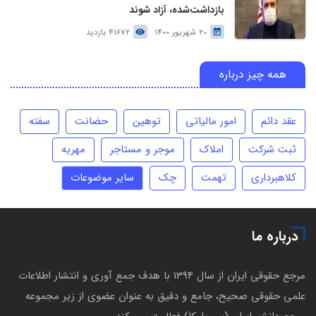
بازداشت‌شده، آزاد شوند
20 شهریور 1400
41672 بازدید
همه چیز درباره
عقد دائم
امور مالیاتی
توهین
حضانت
سفته
ثبت شرکت
املاک
موجر و مستاجر
مهریه
کلاهبرداری
تهمت
چک
سایر موضوعات
درباره ما
مرجع حقوقی ایران از سال 1394 با هدف جمع آوری و انتشار اطلاعات
علمی حقوقی صحیح، جامع و دقیق به عنوان عضوی از زیر مجموعه