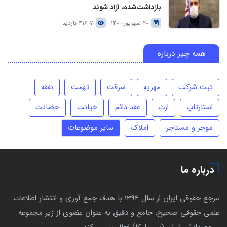
بازداشت‌شده، آزاد شوند
20 شهریور 1400
41607 بازدید
همه چیز درباره
ثبت شرکت
مهریه
سرقت
تهمت
نفقه
استارتاپ
ارث
عقد دائم
خیانت
حضانت
موجر و مستاجر
املاک
سایر موضوعات
درباره ما
مرجع حقوقی ایران از سال 1394 با هدف جمع آوری و انتشار اطلاعات
علمی حقوقی صحیح، جامع و دقیق به عنوان عضوی از زیر مجموعه