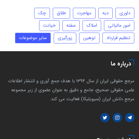
داوری
دیه
مهاجرت
طلاق
چک
امور مالیاتی
املاک
سفته
خیانت
تنظیم قرارداد
توهین
زورگیری
سایر موضوعات
درباره ما
مرجع حقوقی ایران از سال 1394 با هدف جمع آوری و انتشار اطلاعات
علمی حقوقی صحیح، جامع و دقیق به عنوان عضوی از زیر مجموعه
مرجع دانش ایران (سیویلیکا) فعالیت می کند.