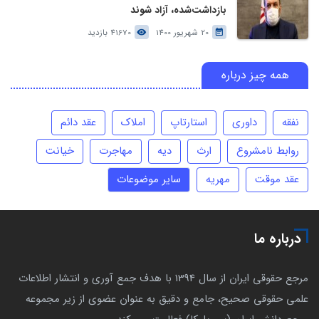
بازداشت‌شده، آزاد شوند
20 شهریور 1400
41670 بازدید
همه چیز درباره
نفقه
داوری
استارتاپ
املاک
عقد دائم
روابط نامشروع
ارث
دیه
مهاجرت
خیانت
عقد موقت
مهریه
سایر موضوعات
درباره ما
مرجع حقوقی ایران از سال 1394 با هدف جمع آوری و انتشار اطلاعات
علمی حقوقی صحیح، جامع و دقیق به عنوان عضوی از زیر مجموعه