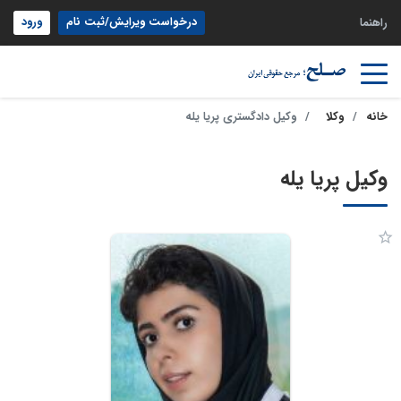
درخواست ویرایش/ثبت نام
ورود
راهنما
خانه
وکلا
وکیل دادگستری پریا یله
وکیل پریا یله