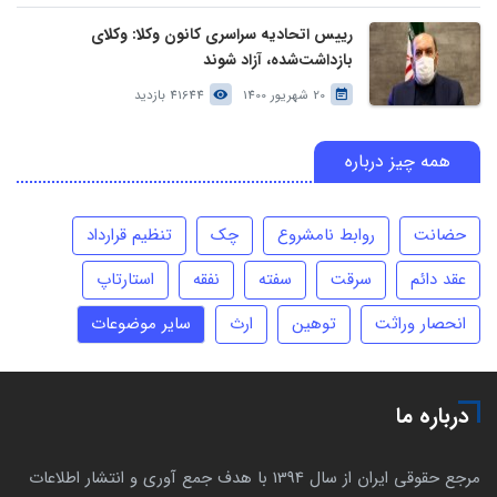
رییس اتحادیه سراسری کانون وکلا: وکلای
بازداشت‌شده، آزاد شوند
20 شهریور 1400
41644 بازدید
همه چیز درباره
حضانت
روابط نامشروع
چک
تنظیم قرارداد
عقد دائم
سرقت
سفته
نفقه
استارتاپ
انحصار وراثت
توهین
ارث
سایر موضوعات
درباره ما
مرجع حقوقی ایران از سال 1394 با هدف جمع آوری و انتشار اطلاعات