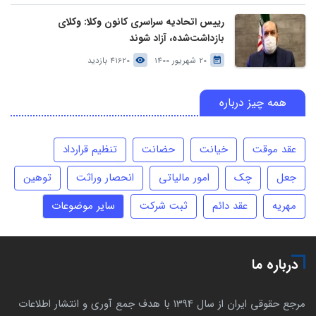
رییس اتحادیه سراسری کانون وکلا: وکلای
بازداشت‌شده، آزاد شوند
20 شهریور 1400
41620 بازدید
همه چیز درباره
عقد موقت
خیانت
حضانت
تنظیم قرارداد
جعل
چک
امور مالیاتی
انحصار وراثت
توهین
مهریه
عقد دائم
ثبت شرکت
سایر موضوعات
درباره ما
مرجع حقوقی ایران از سال 1394 با هدف جمع آوری و انتشار اطلاعات