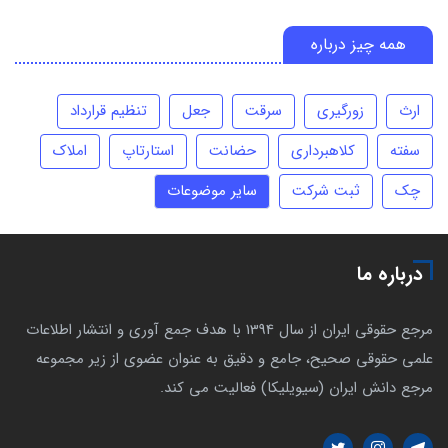
همه چیز درباره
ارث
زورگیری
سرقت
جعل
تنظیم قرارداد
سفته
کلاهبرداری
حضانت
استارتاپ
املاک
چک
ثبت شرکت
سایر موضوعات
درباره ما
مرجع حقوقی ایران از سال 1394 با هدف جمع آوری و انتشار اطلاعات
علمی حقوقی صحیح، جامع و دقیق به عنوان عضوی از زیر مجموعه
مرجع دانش ایران (سیویلیکا) فعالیت می کند.