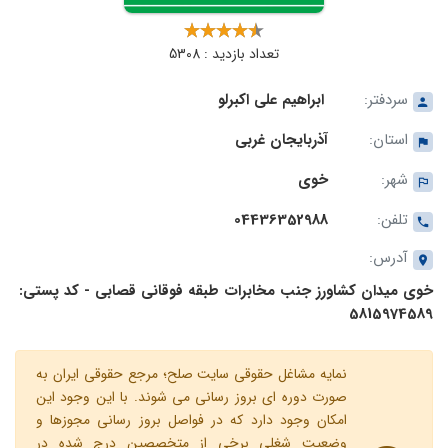
تعداد بازدید : 5308
سردفتر:
ابراهیم علی اکبرلو
استان:
آذربایجان غربی
شهر:
خوی
تلفن:
04436352988
آدرس:
خوی میدان کشاورز جنب مخابرات طبقه فوقانی قصابی - کد پستی:
5815974589
نمایه مشاغل حقوقی سایت صلح؛ مرجع حقوقی ایران به
صورت دوره ای بروز رسانی می شوند. با این وجود این
امکان وجود دارد که در فواصل بروز رسانی مجوزها و
وضعیت شغلی برخی از متخصصین درج شده در