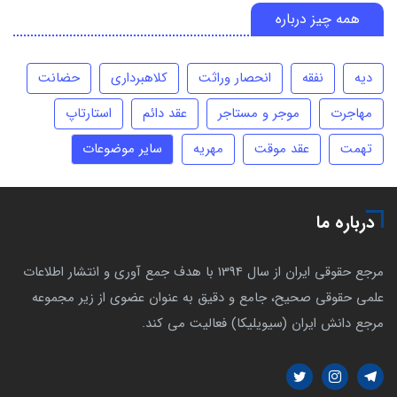
همه چیز درباره
دیه
نفقه
انحصار وراثت
کلاهبرداری
حضانت
مهاجرت
موجر و مستاجر
عقد دائم
استارتاپ
تهمت
عقد موقت
مهریه
سایر موضوعات
درباره ما
مرجع حقوقی ایران از سال 1394 با هدف جمع آوری و انتشار اطلاعات
علمی حقوقی صحیح، جامع و دقیق به عنوان عضوی از زیر مجموعه
مرجع دانش ایران (سیویلیکا) فعالیت می کند.