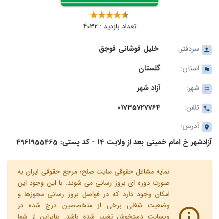
تعداد بازدید : 4032
سردفتر:
خلیل قوشانی قوجق
استان:
گلستان
شهر:
آزاد شهر
تلفن:
01735727764
آدرس:
آزادشهر خ امام خمینی بعد از ولایت 14 - کد پستی: 4961955465
نمایه مشاغل حقوقی سایت صلح؛ مرجع حقوقی ایران به
صورت دوره ای بروز رسانی می شوند. با این وجود این
امکان وجود دارد که در فواصل بروز رسانی مجوزها و
وضعیت شغلی برخی از متخصصین درج شده در
وبسایت دستخوش تغییر شده باشد. بنابراین از شما