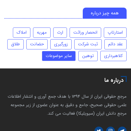
همه چیز درباره
استارتاپ
انحصار وراثت
ارث
مهریه
املاک
عقد دائم
ثبت شرکت
زورگیری
حضانت
طلاق
کلاهبرداری
توهین
سایر موضوعات
درباره ما
مرجع حقوقی ایران از سال 1394 با هدف جمع آوری و انتشار اطلاعات
علمی حقوقی صحیح، جامع و دقیق به عنوان عضوی از زیر مجموعه
مرجع دانش ایران (سیویلیکا) فعالیت می کند.