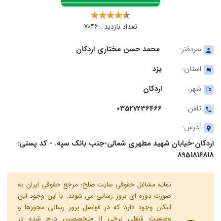
تعداد بازدید : 7046
سردفتر:
محمد حسن مختاری اردکان
استان:
یزد
شهر:
اردکان
تلفن:
03527236466
آدرس:
اردکان-خیابان شهید مطهری شمالی-جنب بانک سپه. - کد پستی:
8951816818
نمایه مشاغل حقوقی سایت صلح؛ مرجع حقوقی ایران به
صورت دوره ای بروز رسانی می شوند. با این وجود این
امکان وجود دارد که در فواصل بروز رسانی مجوزها و
وضعیت شغلی برخی از متخصصین درج شده در