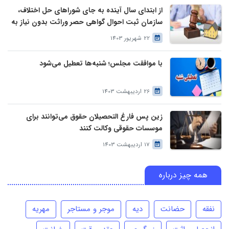
از ابتدای سال آینده به جای شوراهای حل اختلاف،
سازمان ثبت احوال گواهی حصر وراثت بدون نیاز به
درخواست وراث صادر خواهد کرد
22 شهریور 1403
با موافقت مجلس؛ شنبه‌ها تعطیل می‌شود
26 اردیبهشت 1403
زین پس فارغ التحصیلان حقوق می‌توانند برای
موسسات حقوقی وکالت کنند
17 اردیبهشت 1403
همه چیز درباره
نفقه
حضانت
دیه
موجر و مستاجر
مهریه