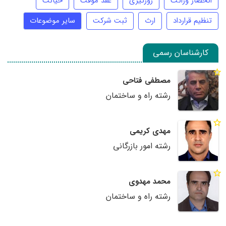
انحصار وراثت
زورگیری
عقد موقت
خیانت
تنظیم قرارداد
ارث
ثبت شرکت
سایر موضوعات
کارشناسان رسمی
مصطفی فتاحی
رشته راه و ساختمان
مهدی کریمی
رشته امور بازرگانی
محمد مهدوی
رشته راه و ساختمان