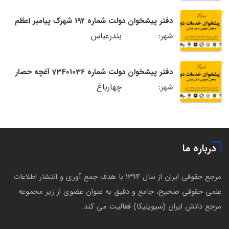
دفتر پیشخوان دولت شماره 192 شهرک پیامبر اعظم
بندرعباس
شهر:
دفتر پیشخوان دولت شماره 73401036 آغچه حصار
چهارباغ
شهر:
درباره ما
مرجع حقوقی ایران از سال 1394 با هدف جمع آوری و انتشار اطلاعات
علمی حقوقی صحیح، جامع و دقیق به عنوان عضوی از زیر مجموعه
مرجع دانش ایران (سیویلیکا) فعالیت می کند.