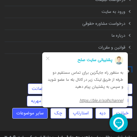
ورود به سایت
درخواست مشاوره حقوقی
درباره ما
قوانین و مقررات
همه چیز درباره
توهین
تنظیم قرارداد
زورگیری
حضانت
انحصار وراثت
تهمت
عقد موقت
مهریه
خیانت
دیه
استارتاپ
چک
سایر موضوعات