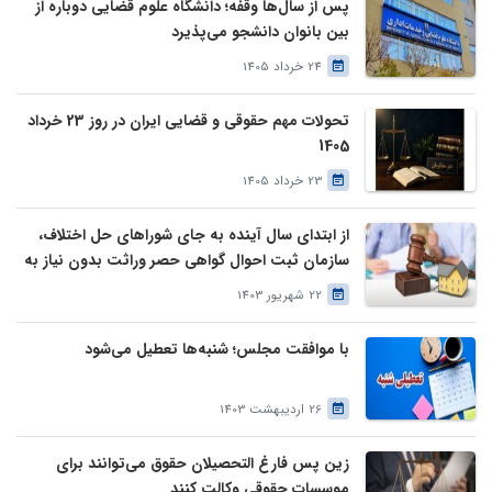
پس از سال‌ها وقفه؛ دانشگاه علوم قضایی دوباره از
بین بانوان دانشجو می‌پذیرد
24 خرداد 1405
تحولات مهم حقوقی و قضایی ایران در روز 23 خرداد
1405
23 خرداد 1405
از ابتدای سال آینده به جای شوراهای حل اختلاف،
سازمان ثبت احوال گواهی حصر وراثت بدون نیاز به
درخواست وراث صادر خواهد کرد
22 شهریور 1403
با موافقت مجلس؛ شنبه‌ها تعطیل می‌شود
26 اردیبهشت 1403
زین پس فارغ التحصیلان حقوق می‌توانند برای
موسسات حقوقی وکالت کنند