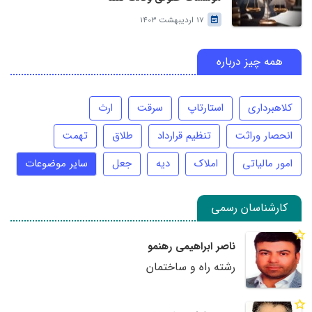
17 اردیبهشت 1403
همه چیز درباره
کلاهبرداری
استارتاپ
سرقت
ارث
انحصار وراثت
تنظیم قرارداد
طلاق
تهمت
امور مالیاتی
املاک
دیه
جعل
سایر موضوعات
کارشناسان رسمی
ناصر ابراهیمی رهنمو
رشته راه و ساختمان