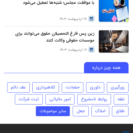
با موافقت مجلس؛ شنبه‌ها تعطیل می‌شود
26 اردیبهشت 1403
زین پس فارغ التحصیلان حقوق می‌توانند برای
موسسات حقوقی وکالت کنند
17 اردیبهشت 1403
همه چیز درباره
زورگیری
داوری
حضانت
کلاهبرداری
عقد دائم
نفقه
روابط نامشروع
امور مالیاتی
ثبت شرکت
طلاق
املاک
جعل
سایر موضوعات