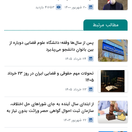
20 شهریور 1400
41653 بازدید
مطالب مرتبط
پس از سال‌ها وقفه؛ دانشگاه علوم قضایی دوباره از
بین بانوان دانشجو می‌پذیرد
24 خرداد 1405
تحولات مهم حقوقی و قضایی ایران در روز 23 خرداد
1405
23 خرداد 1405
از ابتدای سال آینده به جای شوراهای حل اختلاف،
سازمان ثبت احوال گواهی حصر وراثت بدون نیاز به
درخواست وراث صادر خواهد کرد
22 شهریور 1403