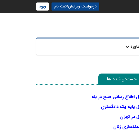
درخواست ویرایش/ثبت نام
ورود
اوره
جستجو شده ها
ل اطلاع رسانی صلح در بله
ل پایه یک دادگستری
 در تهران
نمندسازی زنان