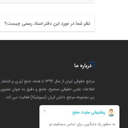
نظر شما در مورد این دفتر اسناد رسمی چیست؟
درباره ما
مرجع حقوقی ایران از سال 1394 با هدف جمع آوری و انتشار
اطلاعات علمی حقوقی صحیح، جامع و دقیق به عنوان عضوی ا
زیر مجموعه مرجع دانش ایران (سیویلیکا) فعالیت می کند.