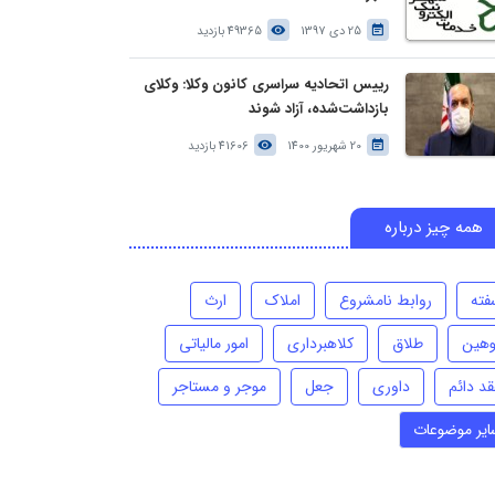
25 دی 1397
49365 بازدید
رییس اتحادیه سراسری کانون وکلا: وکلای
بازداشت‌شده، آزاد شوند
20 شهریور 1400
41606 بازدید
همه چیز درباره
فته
روابط نامشروع
املاک
ارث
وهین
طلاق
کلاهبرداری
امور مالیاتی
قد دائم
داوری
جعل
موجر و مستاجر
ایر موضوعات