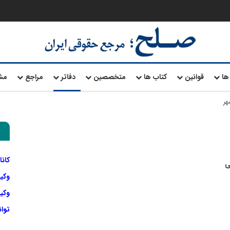
ها
قوانین
کتاب ها
متخصصین
دفاتر
مراجع
مش
کانا
ی
وکی
وکیل
توا