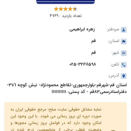
تعداد بازدید : 4769
سردفتر:
زهره ابراهیمی
استان:
قم
شهر:
قم
تلفن:
025-32611598
آدرس:
استان قم-شهرقم-بلوارجمهوری-تقاطع محمودنژاد- نبش کوچه 31/1-
دفتراسنادرسمی83قم - کد پستی: 1111111111
نمایه مشاغل حقوقی سایت صلح؛ مرجع حقوقی ایران به
صورت دوره ای بروز رسانی می شوند. با این وجود این
امکان وجود دارد که در فواصل بروز رسانی مجوزها و
وضعیت شغلی برخی از متخصصین درج شده در