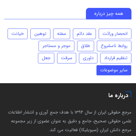
همه چیز درباره
انحصار وراثت
عقد دائم
سفته
توهین
خیانت
روابط نامشروع
طلاق
موجر و مستاجر
تنظیم قرارداد
داوری
سرقت
جعل
سایر موضوعات
درباره ما
مرجع حقوقی ایران از سال 1394 با هدف جمع آوری و انتشار اطلاعات
علمی حقوقی صحیح، جامع و دقیق به عنوان عضوی از زیر مجموعه
مرجع دانش ایران (سیویلیکا) فعالیت می کند.