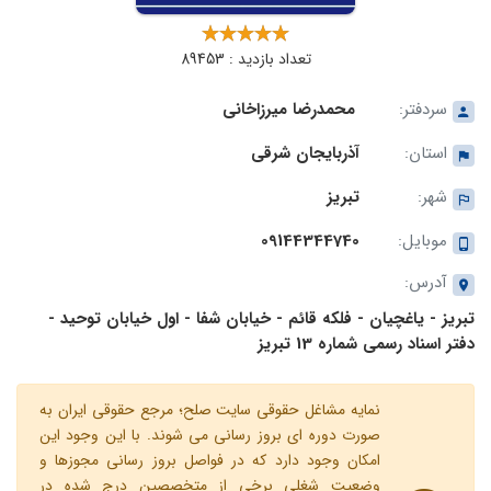
تعداد بازدید : 89453
سردفتر:
محمدرضا میرزاخانی
استان:
آذربایجان شرقی
شهر:
تبریز
موبایل:
09144344740
آدرس:
تبریز - یاغچیان - فلکه قائم - خیابان شفا - اول خیابان توحید -
دفتر اسناد رسمی شماره 13 تبریز
نمایه مشاغل حقوقی سایت صلح؛ مرجع حقوقی ایران به
صورت دوره ای بروز رسانی می شوند. با این وجود این
امکان وجود دارد که در فواصل بروز رسانی مجوزها و
وضعیت شغلی برخی از متخصصین درج شده در