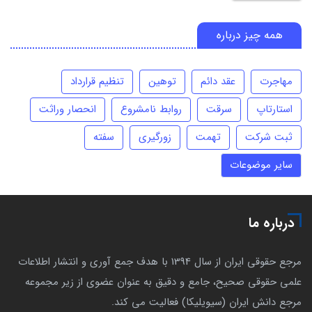
همه چیز درباره
مهاجرت
عقد دائم
توهین
تنظیم قرارداد
استارتاپ
سرقت
روابط نامشروع
انحصار وراثت
ثبت شرکت
تهمت
زورگیری
سفته
سایر موضوعات
درباره ما
مرجع حقوقی ایران از سال 1394 با هدف جمع آوری و انتشار اطلاعات
علمی حقوقی صحیح، جامع و دقیق به عنوان عضوی از زیر مجموعه
مرجع دانش ایران (سیویلیکا) فعالیت می کند.