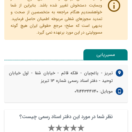
وبسایت دستخوش تغییر شده باشد. بنابراین از شما
خواهشمندیم هنگام مراجعه به متخصصین از صحت و
تمدید مجوزهای شغلی مربوطه اطمینان حاصل فرمایید.
بدیهی است که صلح؛ مرجع حقوقی ایران هیچ گونه
مسوولیتی در این مورد برعهده نمی گیرد.
مسیریابی
تبریز - یاغچیان - فلکه قائم - خیابان شفا - اول خیابان
توحید - دفتر اسناد رسمی شماره 13 تبریز
موبایل: 09144344740
نظر شما در مورد این دفتر اسناد رسمی چیست؟