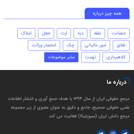
همه چیز درباره
حضانت
نفقه
دیه
ارث
جعل
املاک
طلاق
امور مالیاتی
چک
انحصار وراثت
کلاهبرداری
تهمت
سایر موضوعات
درباره ما
مرجع حقوقی ایران از سال 1394 با هدف جمع آوری و انتشار اطلاعات
علمی حقوقی صحیح، جامع و دقیق به عنوان عضوی از زیر مجموعه
مرجع دانش ایران (سیویلیکا) فعالیت می کند.