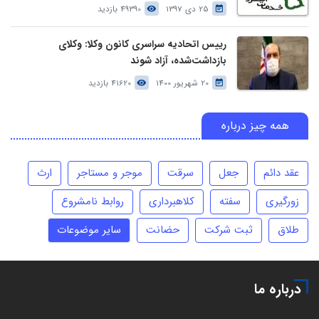
25 دی 1397
49390 بازدید
رییس اتحادیه سراسری کانون وکلا: وکلای
بازداشت‌شده، آزاد شوند
20 شهریور 1400
41620 بازدید
همه چیز درباره
عقد دائم
جعل
سرقت
موجر و مستاجر
ارث
زورگیری
سفته
کلاهبرداری
روابط نامشروع
طلاق
ثبت شرکت
حضانت
سایر موضوعات
درباره ما