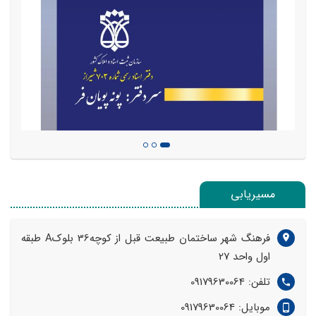
مسیریابی
فرهنگ شهر ساختمان طبیعت قبل از کوچه36 بلوک‌A طبقه
اول واحد 27
تلفن: 09179630064
موبایل: 09179630064