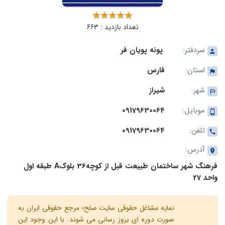
تعداد بازدید : 663
سردفتر:
پونه پویان فر
استان:
فارس
شهر:
شیراز
موبایل:
09179630064
تلفن:
09179630064
آدرس:
فرهنگ شهر ساختمان طبیعت قبل از کوچه36 بلوک‌A طبقه اول
واحد 27
نمایه مشاغل حقوقی سایت صلح؛ مرجع حقوقی ایران به
صورت دوره ای بروز رسانی می شوند. با این وجود این