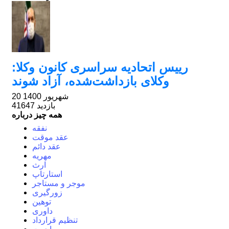
رییس اتحادیه سراسری کانون وکلا:
وکلای بازداشت‌شده، آزاد شوند
20 شهریور 1400
41647 بازدید
همه چیز درباره
نفقه
عقد موقت
عقد دائم
مهریه
ارث
استارتاپ
موجر و مستاجر
زورگیری
توهین
داوری
تنظیم قرارداد