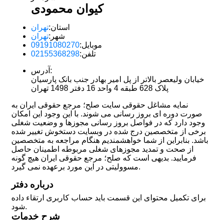
کیوان محمودی
استان:
تهران
شهر:
تهران
موبایل:
09191080270
تلفن:
02155368298
آدرس:
خیابان ولیعصر بالاتر از پل امیر بهادر جنب بانک پارسیان
پلاک 628 طبقه 4 واحد 16 دفتر 1498 تهران
نمایه مشاغل حقوقی سایت صلح؛ مرجع حقوقی ایران به
صورت دوره ای بروز رسانی می شوند. با این وجود این امکان
وجود دارد که در فواصل بروز رسانی مجوزها و وضعیت شغلی
برخی از متخصصین درج شده در وبسایت دستخوش تغییر شده
باشد. بنابراین از شما خواهشمندیم هنگام مراجعه به متخصصین
از صحت و تمدید مجوزهای شغلی مربوطه اطمینان حاصل
فرمایید. بدیهی است که صلح؛ مرجع حقوقی ایران هیچ گونه
مسوولیتی در این مورد برعهده نمی گیرد.
درباره دفتر
برای تکمیل محتوای این قسمت باید حساب کاربری ارتقاء داده
شود.
شرح خدمات