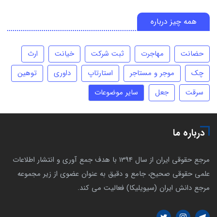
همه چیز درباره
حضانت
مهاجرت
ثبت شرکت
خیانت
ارث
چک
موجر و مستاجر
استارتاپ
داوری
توهین
سرقت
جعل
سایر موضوعات
درباره ما
مرجع حقوقی ایران از سال 1394 با هدف جمع آوری و انتشار اطلاعات
علمی حقوقی صحیح، جامع و دقیق به عنوان عضوی از زیر مجموعه
مرجع دانش ایران (سیویلیکا) فعالیت می کند.