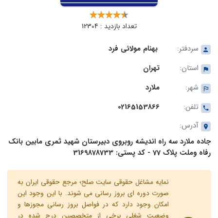
تعداد بازدید : 12304
سردفتر:
بهنام مولائی فرد
استان:
تهران
شهر:
ملارد
تلفن:
02165153866
آدرس:
جاده ملارد سه راه اندیشه روبروی دبیرستان شهید ثمری مابین بانک
رفاه وملت پلاک 77 - کد پستی: 3169878733
نمایه مشاغل حقوقی سایت صلح؛ مرجع حقوقی ایران به
صورت دوره ای بروز رسانی می شوند. با این وجود این
امکان وجود دارد که در فواصل بروز رسانی مجوزها و
وضعیت شغلی برخی از متخصصین درج شده در