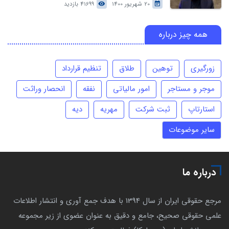
20 شهریور 1400
41699 بازدید
همه چیز درباره
زورگیری
توهین
طلاق
تنظیم قرارداد
موجر و مستاجر
امور مالیاتی
نفقه
انحصار وراثت
استارتاپ
ثبت شرکت
مهریه
دیه
سایر موضوعات
درباره ما
مرجع حقوقی ایران از سال 1394 با هدف جمع آوری و انتشار اطلاعات
علمی حقوقی صحیح، جامع و دقیق به عنوان عضوی از زیر مجموعه