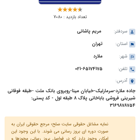
تعداد بازدید : 7080
سردفتر:
مریم پاشائی
استان:
تهران
شهر:
ملارد
تلفن:
021-65174175
آدرس:
جاده ملارد-سرمارلیک-خیابان مینا-روبروی بانک ملت -طبقه فوقانی
شیرینی فروشی باباخانی پلاک 8 طبقه اول - کد پستی:
3169878754
نمایه مشاغل حقوقی سایت صلح؛ مرجع حقوقی ایران به
صورت دوره ای بروز رسانی می شوند. با این وجود این
امکان وجود دارد که در فواصل بروز رسانی مجوزها و