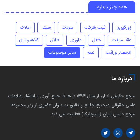
همه چیز درباره
زورگیری
ثبت شرکت
سرقت
سفته
املاک
عقد موقت
جعل
داوری
طلاق
کلاهبرداری
انحصار وراثت
نفقه
سایر موضوعات
درباره ما
مرجع حقوقی ایران از سال 1394 با هدف جمع آوری و انتشار اطلاعات
علمی حقوقی صحیح، جامع و دقیق به عنوان عضوی از زیر مجموعه
مرجع دانش ایران (سیویلیکا) فعالیت می کند.