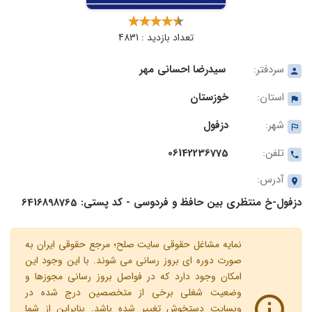
تعداد بازدید : 4831
سردفتر:
سیدرضا احسانی مهر
استان:
خوزستان
شهر:
دزفول
تلفن:
06142236775
آدرس:
دزفول-خ منتظری بین حافظ و فردوسی - کد پستی: 6416898765
نمایه مشاغل حقوقی سایت صلح؛ مرجع حقوقی ایران به
صورت دوره ای بروز رسانی می شوند. با این وجود این
امکان وجود دارد که در فواصل بروز رسانی مجوزها و
وضعیت شغلی برخی از متخصصین درج شده در
وبسایت دستخوش تغییر شده باشد. بنابراین از شما