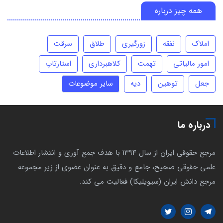
همه چیز درباره
املاک
نفقه
زورگیری
طلاق
سرقت
امور مالیاتی
تهمت
کلاهبرداری
استارتاپ
جعل
توهین
دیه
سایر موضوعات
درباره ما
مرجع حقوقی ایران از سال 1394 با هدف جمع آوری و انتشار اطلاعات
علمی حقوقی صحیح، جامع و دقیق به عنوان عضوی از زیر مجموعه
مرجع دانش ایران (سیویلیکا) فعالیت می کند.