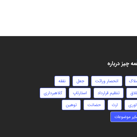
ه چیز درباره
ملاک
انحصار وراثت
جعل
نفقه
لاق
تنظیم قرارداد
استارتاپ
کلاهبرداری
اوری
ارث
حضانت
توهین
ایر موضوعات