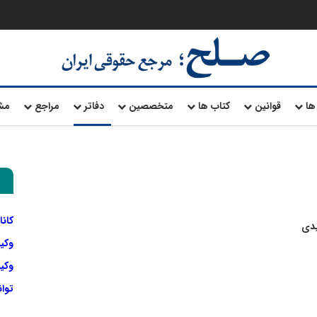
ها
قوانین
کتاب ها
متخصصین
دفاتر
مراجع
مش
کانا
یدی
وکی
وکیل
توا