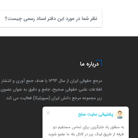
نظر شما در مورد این دفتر اسناد رسمی چیست؟
درباره ما
مرجع حقوقی ایران از سال 1394 با هدف جمع آوری و انتشار
اطلاعات علمی حقوقی صحیح، جامع و دقیق به عنوان عضوی ا
زیر مجموعه مرجع دانش ایران (سیویلیکا) فعالیت می کند.