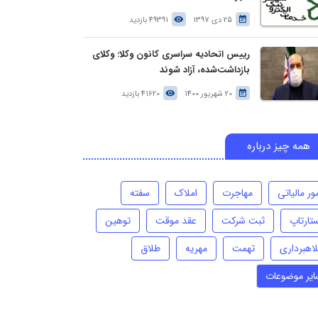
25 دی 1397
49391 بازدید
رییس اتحادیه سراسری کانون وکلا: وکلای
بازداشت‌شده، آزاد شوند
20 شهریور 1400
41620 بازدید
همه چیز درباره
ور مالیاتی
مهاجرت
املاک
سفته
تارتاپ
ثبت شرکت
عقد موقت
توهین
لاهبرداری
تهمت
مهریه
طلاق
ایر موضوعات