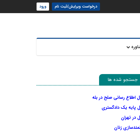
درخواست ویرایش/ثبت نام
ورود
اوره
جستجو شده ها
ل اطلاع رسانی صلح در بله
ل پایه یک دادگستری
 در تهران
نمندسازی زنان